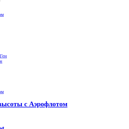
е
ен
 высоты с Аэрофлотом
et